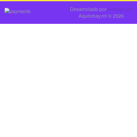
Desarrollado por
AbanteCart
Aquilohay.ml © 2026